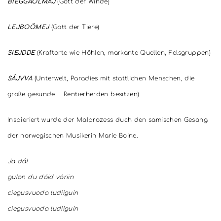
BIEGGAOLMAJ
(Gott der Winde)
LEJBOÖMEJ
(Gott der Tiere)
SIEJDDE
(Kraftorte wie Höhlen, markante Quellen, Felsgruppen)
SÁJVVA
(Unterwelt, Paradies mit stattlichen Menschen, die
große gesunde Rentierherden besitzen)
Inspieriert wurde der Malprozess duch den samischen Gesang
der norwegischen Musikerin Marie Boine.
Ja dál
gulan du dáid váriin
ciegusvuoda ludiiguin
ciegusvuoda ludiiguin