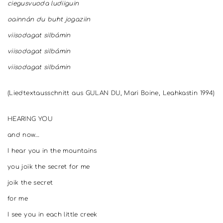
ciegusvuoda ludiiguin
oainnán du buht jogaziin
viisodagat silbámin
viisodagat silbámin
viisodagat silbámin
(Liedtextausschnitt aus GULAN DU, Mari Boine, Leahkastin 1994)
HEARING YOU
and now…
I hear you in the mountains
you joik the secret for me
joik the secret
for me
I see you in each little creek